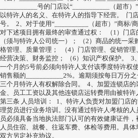
___________号的门店以“___________（超
以特许人的名义、在特许人的指导下经营。 门店编号：
号。 2、对于使用“__________（超市）”商
对下述项目拥有最终的审查通过权： （1）门店
（须与特许人公司统一）； （2）商品的统一采购
格管理、质量管理； （4）门店管理、促销管理
经营决策、财务监控； （6）知识产权保护。 
一个月的5号前必须向特许人支付该季度特许权
销售额的___________2%。逾期须按每日万
三个月特许人有权解除合同。 4、加盟连锁店的
金、员工工资以及其他连锁店运转费用由被特许
第三条 人员培训： 1、特许人负责对加盟门店
理货员进行业务培训。没有通过特许人考核的人
员必须具备当地执法部门认可的有效健康证件，
人员住宿、就餐、往返车费、体检等费用。具体
双方另定补充协议。