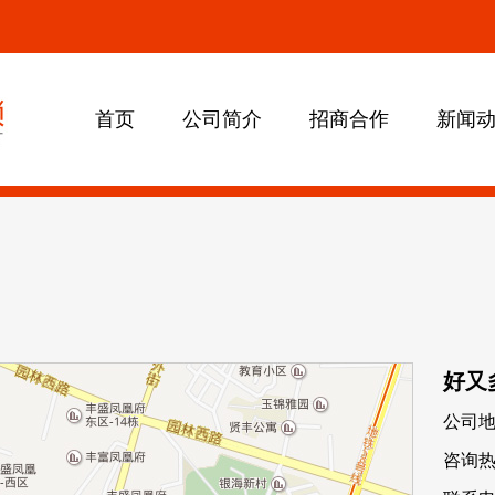
首页
公司简介
招商合作
新闻
好又
公司地
咨询热线