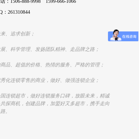
1506-888-9998 1599-666-1066
：261310844
未来、追求创新；
发展、科学管理、发扬团队精神、走品牌之路；
的商品、超值的价格、热情的服务、严格的管理；
优秀化连锁零售的商业，做好、做强连锁企业；
全国连锁超市，做好连锁服务口碑，放眼未来，精诚
，共探商机，创建品牌，加盟好又多超市，携手走向
之路。