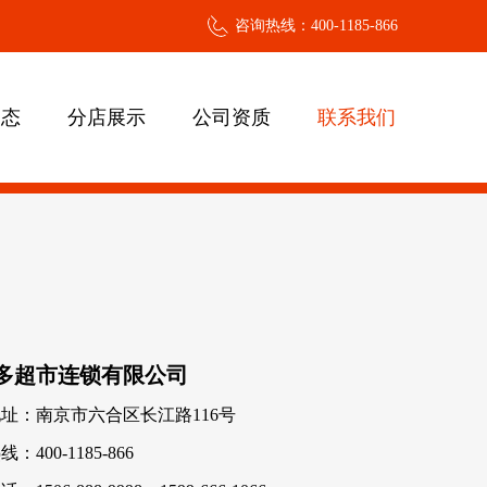
咨询热线：400-1185-866
动态
分店展示
公司资质
联系我们
多超市连锁有限公司
址：南京市六合区长江路116号
：400-1185-866