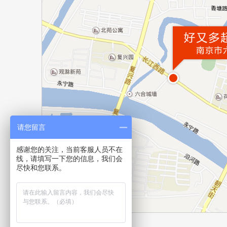
请您留言
感谢您的关注，当前客服人员不在
线，请填写一下您的信息，我们会
尽快和您联系。